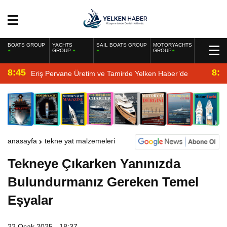
BOATS GROUP
YACHTS
SAIL BOATS GROUP
MOTORYACHTS
GROUP
GROUP
8:45
8:2
Eriş Pervane Üretim ve Tamirde Yelken Haber’de
anasayfa
tekne yat malzemeleri
Tekneye Çıkarken Yanınızda
Bulundurmanız Gereken Temel
Eşyalar
22 Ocak 2025 - 18:37