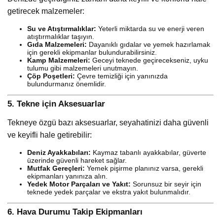
getirecek malzemeler:
Su ve Atıştırmalıklar:
Yeterli miktarda su ve enerji veren
atıştırmalıklar taşıyın.
Gıda Malzemeleri:
Dayanıklı gıdalar ve yemek hazırlamak
için gerekli ekipmanlar bulundurabilirsiniz.
Kamp Malzemeleri:
Geceyi teknede geçirecekseniz, uyku
tulumu gibi malzemeleri unutmayın.
Çöp Poşetleri:
Çevre temizliği için yanınızda
bulundurmanız önemlidir.
5.
Tekne için Aksesuarlar
Tekneye özgü bazı aksesuarlar, seyahatinizi daha güvenli
ve keyifli hale getirebilir:
Deniz Ayakkabıları:
Kaymaz tabanlı ayakkabılar, güverte
üzerinde güvenli hareket sağlar.
Mutfak Gereçleri:
Yemek pişirme planınız varsa, gerekli
ekipmanları yanınıza alın.
Yedek Motor Parçaları ve Yakıt:
Sorunsuz bir seyir için
teknede yedek parçalar ve ekstra yakıt bulunmalıdır.
6.
Hava Durumu Takip Ekipmanları