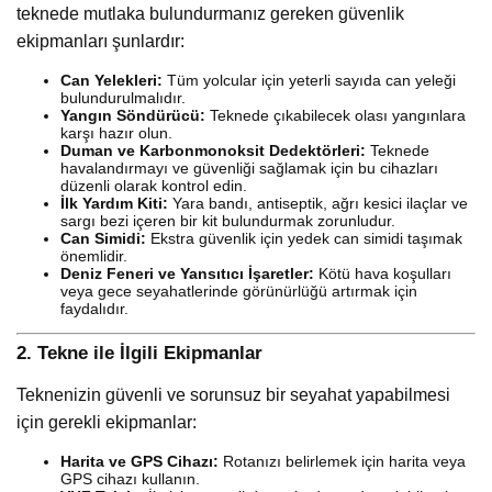
teknede mutlaka bulundurmanız gereken güvenlik
ekipmanları şunlardır:
Can Yelekleri:
Tüm yolcular için yeterli sayıda can yeleği
bulundurulmalıdır.
Yangın Söndürücü:
Teknede çıkabilecek olası yangınlara
karşı hazır olun.
Duman ve Karbonmonoksit Dedektörleri:
Teknede
havalandırmayı ve güvenliği sağlamak için bu cihazları
düzenli olarak kontrol edin.
İlk Yardım Kiti:
Yara bandı, antiseptik, ağrı kesici ilaçlar ve
sargı bezi içeren bir kit bulundurmak zorunludur.
Can Simidi:
Ekstra güvenlik için yedek can simidi taşımak
önemlidir.
Deniz Feneri ve Yansıtıcı İşaretler:
Kötü hava koşulları
veya gece seyahatlerinde görünürlüğü artırmak için
faydalıdır.
2.
Tekne ile İlgili Ekipmanlar
Teknenizin güvenli ve sorunsuz bir seyahat yapabilmesi
için gerekli ekipmanlar:
Harita ve GPS Cihazı:
Rotanızı belirlemek için harita veya
GPS cihazı kullanın.