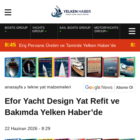
BOATS GROUP
YACHTS
SAIL BOATS GROUP
MOTORYACHTS
GROUP
GROUP
8:45
8:2
Eriş Pervane Üretim ve Tamirde Yelken Haber’de
anasayfa
tekne yat malzemeleri
Efor Yacht Design Yat Refit ve
Bakımda Yelken Haber’de
22 Haziran 2026 - 8:29