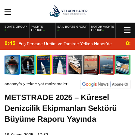
BOATS GROUP
YACHTS
SAIL BOATS GROUP
MOTORYACHTS
GROUP
GROUP
8:45
8:2
Eriş Pervane Üretim ve Tamirde Yelken Haber’de
anasayfa
tekne yat malzemeleri
METSTRADE 2025 – Küresel
Denizcilik Ekipmanları Sektörü
Büyüme Raporu Yayında
19 Kasım 2025 - 17:52