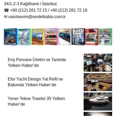
34/1-2-3 Kağıthane / İstanbul
☎ +90 (212) 281 72 15 / +90 (212) 281 72 18
✉
varolsevim@sevtelkablo.com.tr
Eriş Pervane Üretim ve Tamirde
Yelken Haber’de
Efor Yacht Design Yat Refit ve
Bakımda Yelken Haber’de
Yener Tekne Trawler 35 Yelken
Haber’de