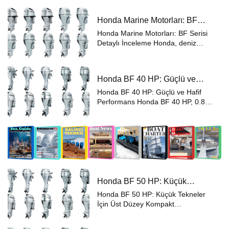
Honda BF 30 HP, hafif dıştan takma
motor kavramını yeniden tanımlıyor.
Honda Marine Motorları: BF
Sadece 70 kg ağırlığında, 30 HP
Serisi Detaylı İnceleme
gücünde,...
Honda Marine Motorları: BF Serisi
Detaylı İnceleme Honda, deniz
motorları pazarında güvenilirliği,
dayanıklılığı ve yüksek performansı
ile öne çıkan BF serisi dıştan takma
Honda BF 40 HP: Güçlü ve
motorlarıyla bilinir. Bu mak...
Hafif Performans
Honda BF 40 HP: Güçlü ve Hafif
Performans Honda BF 40 HP, 0.8L
inline-3 motoru ve sadece 94 kg
ağırlığıyla mükemmel bir güç-ağırlık
oranı sunuyor. Kompakt tasarımı ve
yüksek performansı, ticari balıkç...
Honda BF 50 HP: Küçük
Tekneler İçin Üst Düzey
Honda BF 50 HP: Küçük Tekneler
Kompakt Performans
İçin Üst Düzey Kompakt
PerformansHafif Dıştan Takma
Motorlarda Yeni Standart Honda BF