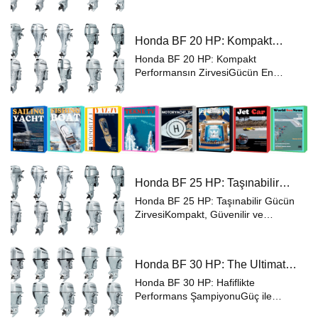
Yapıda Güç Tanımını Baştan
Yazıyor Sadece 45 kg ağırlığıyla
Honda BF 15 HP, taşınabilir dıştan
Honda BF 20 HP: Kompakt
takma motorlarda yeni bir standart
Performansın Zirvesi
belirli...
Honda BF 20 HP: Kompakt
Performansın ZirvesiGücün En
Gerekli Olduğu Yerde Yanınızda
Honda BF 20 HP, kompakt dıştan
takma motorlara bakışınızı
değiştiriyor. Sadece 55 kg
ağırlığında, ancak profesyonel ...
Honda BF 25 HP: Taşınabilir
Gücün Zirvesi
Honda BF 25 HP: Taşınabilir Gücün
ZirvesiKompakt, Güvenilir ve
Maceraya Hazır Honda BF 25 HP,
taşınabilir dıştan takma motor
performansını yeniden tanımlıyor.
Honda BF 30 HP: The Ultimate
25 HP gücünde, pürüzsüz 4
Lightweight Performer
zamanlı motoru,...
Honda BF 30 HP: Hafiflikte
Performans ŞampiyonuGüç ile
Taşınabilirliğin Mükemmel Dengesi