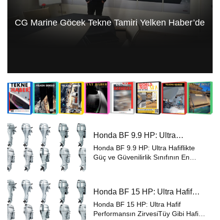
CG Marine Göcek Tekne Tamiri Yelken Haber’de
Honda BF 9.9 HP: Ultra
Hafiflikte Güç ve Güvenilirlik
Honda BF 9.9 HP: Ultra Hafiflikte
Güç ve Güvenilirlik Sınıfının En
Taşınabilir Dıştan Takma Motoru
Sadece 41 kg ağırlığında olan
Honda BF 9.9 HP, kompakt dıştan
Honda BF 15 HP: Ultra Hafif
takma motorlarda performans
Performansın Zirvesi
standartlar...
Honda BF 15 HP: Ultra Hafif
Performansın ZirvesiTüy Gibi Hafif