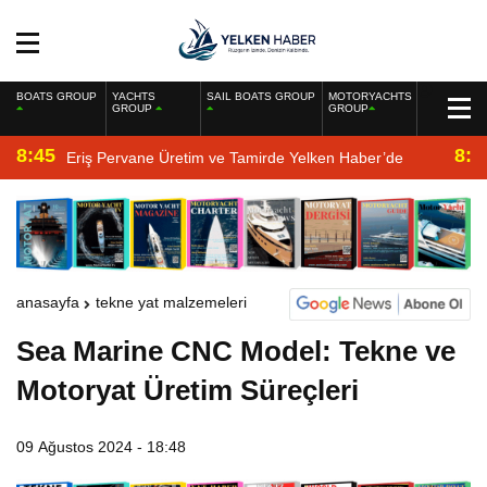
BOATS GROUP
YACHTS
SAIL BOATS GROUP
MOTORYACHTS
GROUP
GROUP
8:45
8:2
Eriş Pervane Üretim ve Tamirde Yelken Haber’de
anasayfa
tekne yat malzemeleri
Sea Marine CNC Model: Tekne ve
Motoryat Üretim Süreçleri
09 Ağustos 2024 - 18:48