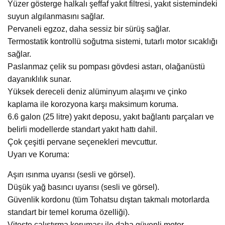
Yüzer gösterge halkalı şeffaf yakıt filtresi, yakıt sistemindeki
suyun algılanmasını sağlar.
Pervaneli egzoz, daha sessiz bir sürüş sağlar.
Termostatik kontrollü soğutma sistemi, tutarlı motor sıcaklığı
sağlar.
Paslanmaz çelik su pompası gövdesi astarı, olağanüstü
dayanıklılık sunar.
Yüksek dereceli deniz alüminyum alaşımı ve çinko
kaplama ile korozyona karşı maksimum koruma.
6.6 galon (25 litre) yakıt deposu, yakıt bağlantı parçaları ve
belirli modellerde standart yakıt hattı dahil.
Çok çeşitli pervane seçenekleri mevcuttur.
Uyarı ve Koruma:
Aşırı ısınma uyarısı (sesli ve görsel).
Düşük yağ basıncı uyarısı (sesli ve görsel).
Güvenlik kordonu (tüm Tohatsu dıştan takmalı motorlarda
standart bir temel koruma özelliği).
Viteste çalıştırma koruması ile daha güvenli motor