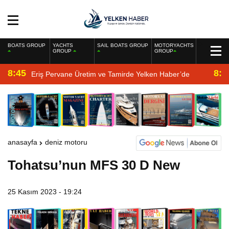
BOATS GROUP
YACHTS
SAIL BOATS GROUP
MOTORYACHTS
GROUP
GROUP
8:45
8:2
Eriş Pervane Üretim ve Tamirde Yelken Haber’de
anasayfa
deniz motoru
Tohatsu’nun MFS 30 D New
25 Kasım 2023 - 19:24