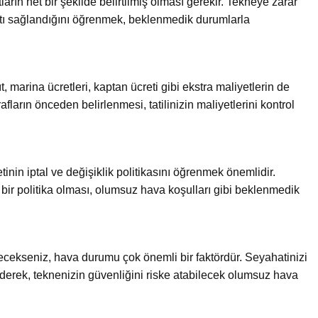
rın net bir şekilde belirtilmiş olması gerekir. Tekneye zarar
atı sağlandığını öğrenmek, beklenmedik durumlarla
ıt, marina ücretleri, kaptan ücreti gibi ekstra maliyetlerin de
fların önceden belirlenmesi, tatilinizin maliyetlerini kontrol
tinin iptal ve değişiklik politikasını öğrenmek önemlidir.
bir politika olması, olumsuz hava koşulları gibi beklenmedik
cekseniz, hava durumu çok önemli bir faktördür. Seyahatinizi
erek, teknenizin güvenliğini riske atabilecek olumsuz hava