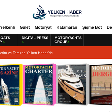
Yelkenli
Gulet
Motoryat
Katamaran
Şişme Bot
De
BOATS
DIGITAL PRESS
MOTORYACHTS
P
GROUP
retim ve Tamirde Yelken Haber’de