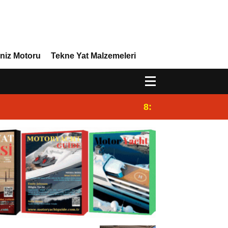
niz Motoru
Tekne Yat Malzemeleri
8:29
Efor Yacht Design 