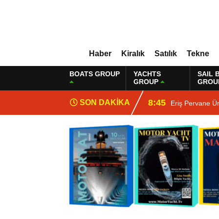
Haber
Kiralık
Satılık
Tekne
BOATS GROUP
YACHTS
SAIL 
GROUP
GROU
8:45
SON DAKİKA
Eriş Pervane Ü