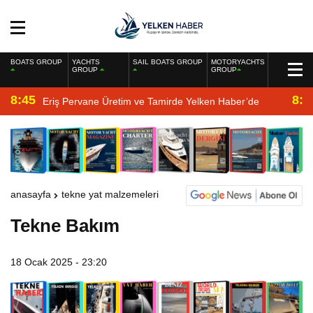
BOATS GROUP
YACHTS
SAIL BOATS GROUP
MOTORYACHTS
GROUP
GROUP
8:45
8:2
Eriş Pervane Üretim ve Tamirde Yelken Haber’de
anasayfa
tekne yat malzemeleri
Tekne Bakım
18 Ocak 2025 - 23:20