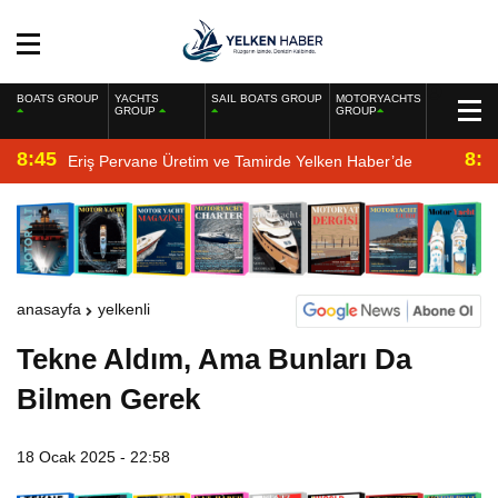
BOATS GROUP
YACHTS
SAIL BOATS GROUP
MOTORYACHTS
GROUP
GROUP
8:45
8:2
Eriş Pervane Üretim ve Tamirde Yelken Haber’de
anasayfa
yelkenli
Tekne Aldım, Ama Bunları Da
Bilmen Gerek
18 Ocak 2025 - 22:58