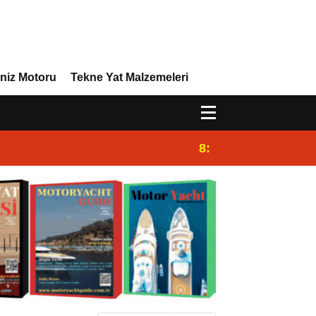
niz Motoru
Tekne Yat Malzemeleri
8:29
Efor Yacht Design 