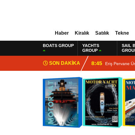
Haber
Kiralık
Satılık
Tekne
BOATS GROUP
YACHTS
SAIL 
GROUP
GROU
8:45
SON DAKİKA
Eriş Pervane Ü