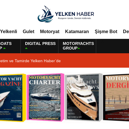
Yelkenli
Gulet
Motoryat
Katamaran
Şişme Bot
De
BOATS
DIGITAL PRESS
MOTORYACHTS
P
GROUP
retim ve Tamirde Yelken Haber’de