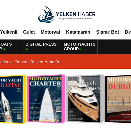
Yelkenli
Gulet
Motoryat
Katamaran
Şişme Bot
De
BOATS
DIGITAL PRESS
MOTORYACHTS
P
GROUP
retim ve Tamirde Yelken Haber’de