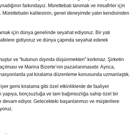
ynadığının farkındayız. Mürettebatı tanımak ve misafirler için
. Mürettebatın kalitesinin, genel deneyimde yatın kendisinden
lamak için dünya genelinde seyahat ediyoruz. Bir yatı
safelere gidiyoruz ve dünya çapında seyahat ederek
lmuştur ve “kutunun dışında düşünmekten” korkmaz. Şirketin
 açılması ve Marina Bizerte’nin pazarlanmasıdır. Ayrıca,
tinasyonlarda yat kiralama düzenleme konusunda uzmanlaştık.
yer gemi kiralama gibi özel etkinliklerde de faaliyet
i yapıya, borçsuzluğa ve tam bağımsızlığa sahip özel bir
e devam ediyor. Gelecekteki başarılarımızı ve müşterilere
yoruz.