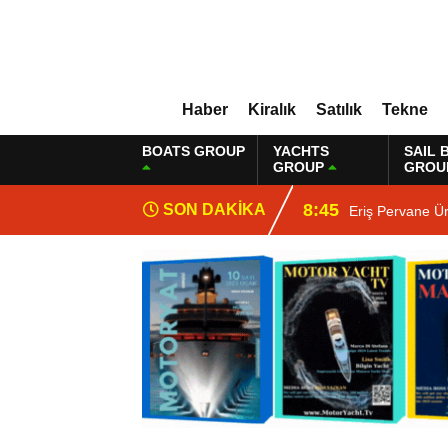
Haber
Kiralık
Satılık
Tekne
BOATS GROUP
YACHTS
SAIL 
GROUP
GROU
8:45
SON DAKİKA
Eriş Pervane Ü