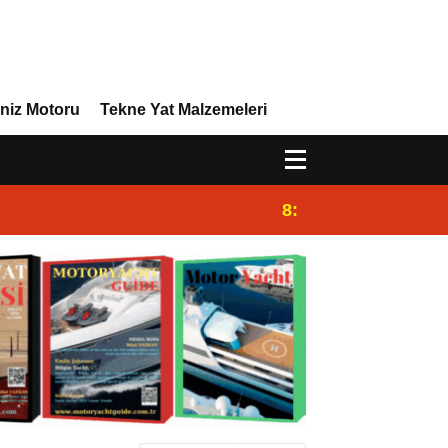
niz Motoru
Tekne Yat Malzemeleri
8:29
Efor Yacht Design 