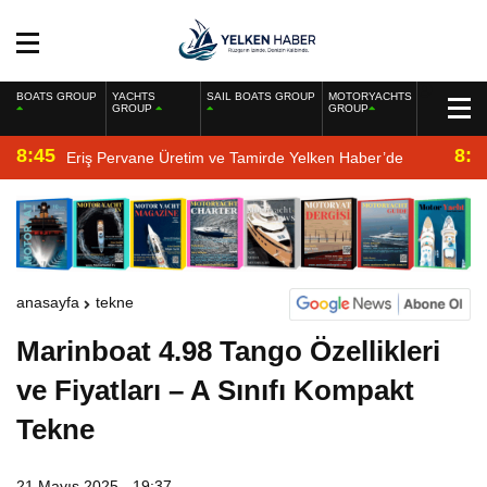
BOATS GROUP
YACHTS
SAIL BOATS GROUP
MOTORYACHTS
GROUP
GROUP
8:45
8:2
Eriş Pervane Üretim ve Tamirde Yelken Haber’de
anasayfa
tekne
Marinboat 4.98 Tango Özellikleri
ve Fiyatları – A Sınıfı Kompakt
Tekne
21 Mayıs 2025 - 19:37