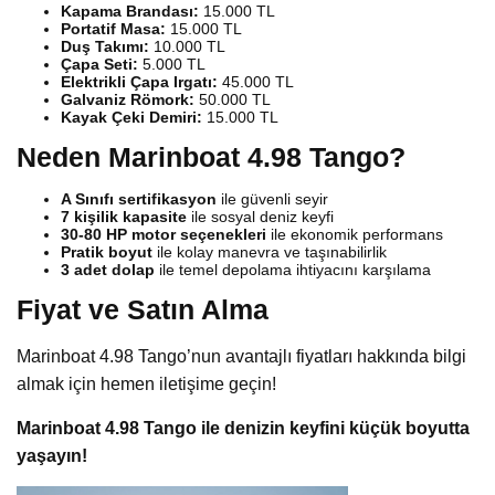
Kapama Brandası:
15.000 TL
Portatif Masa:
15.000 TL
Duş Takımı:
10.000 TL
Çapa Seti:
5.000 TL
Elektrikli Çapa Irgatı:
45.000 TL
Galvaniz Römork:
50.000 TL
Kayak Çeki Demiri:
15.000 TL
Neden Marinboat 4.98 Tango?
A Sınıfı sertifikasyon
ile güvenli seyir
7 kişilik kapasite
ile sosyal deniz keyfi
30-80 HP motor seçenekleri
ile ekonomik performans
Pratik boyut
ile kolay manevra ve taşınabilirlik
3 adet dolap
ile temel depolama ihtiyacını karşılama
Fiyat ve Satın Alma
Marinboat 4.98 Tango’nun avantajlı fiyatları hakkında bilgi
almak için hemen iletişime geçin!
Marinboat 4.98 Tango ile denizin keyfini küçük boyutta
yaşayın!