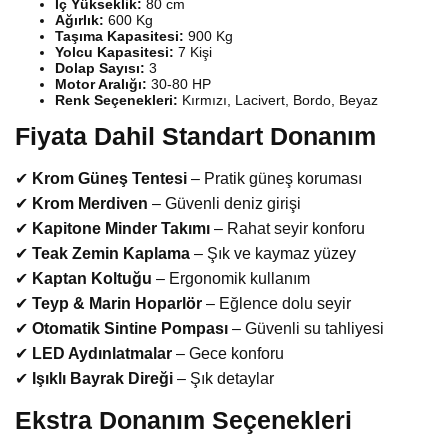
İç Yükseklik:
80 cm
Ağırlık:
600 Kg
Taşıma Kapasitesi:
900 Kg
Yolcu Kapasitesi:
7 Kişi
Dolap Sayısı:
3
Motor Aralığı:
30-80 HP
Renk Seçenekleri:
Kırmızı, Lacivert, Bordo, Beyaz
Fiyata Dahil Standart Donanım
✔
Krom Güneş Tentesi
– Pratik güneş koruması
✔
Krom Merdiven
– Güvenli deniz girişi
✔
Kapitone Minder Takımı
– Rahat seyir konforu
✔
Teak Zemin Kaplama
– Şık ve kaymaz yüzey
✔
Kaptan Koltuğu
– Ergonomik kullanım
✔
Teyp & Marin Hoparlör
– Eğlence dolu seyir
✔
Otomatik Sintine Pompası
– Güvenli su tahliyesi
✔
LED Aydınlatmalar
– Gece konforu
✔
Işıklı Bayrak Direği
– Şık detaylar
Ekstra Donanım Seçenekleri