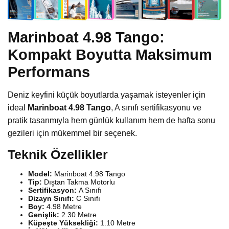
Marinboat 4.98 Tango:
Kompakt Boyutta Maksimum
Performans
Deniz keyfini küçük boyutlarda yaşamak isteyenler için
ideal
Marinboat 4.98 Tango
, A sınıfı sertifikasyonu ve
pratik tasarımıyla hem günlük kullanım hem de hafta sonu
gezileri için mükemmel bir seçenek.
Teknik Özellikler
Model:
Marinboat 4.98 Tango
Tip:
Dıştan Takma Motorlu
Sertifikasyon:
A Sınıfı
Dizayn Sınıfı:
C Sınıfı
Boy:
4.98 Metre
Genişlik:
2.30 Metre
Küpeşte Yüksekliği:
1.10 Metre