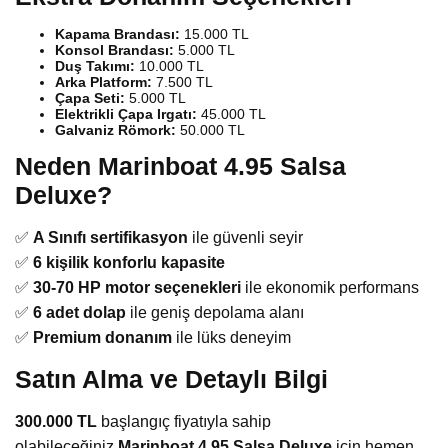
Kapama Brandası:
15.000 TL
Konsol Brandası:
5.000 TL
Duş Takımı:
10.000 TL
Arka Platform:
7.500 TL
Çapa Seti:
5.000 TL
Elektrikli Çapa Irgatı:
45.000 TL
Galvaniz Römork:
50.000 TL
Neden Marinboat 4.95 Salsa
Deluxe?
✅
A Sınıfı sertifikasyon
ile güvenli seyir
✅
6 kişilik konforlu kapasite
✅
30-70 HP motor seçenekleri
ile ekonomik performans
✅
6 adet dolap
ile geniş depolama alanı
✅
Premium donanım
ile lüks deneyim
Satın Alma ve Detaylı Bilgi
300.000 TL
başlangıç fiyatıyla sahip
olabileceğiniz
Marinboat 4.95 Salsa Deluxe
için hemen