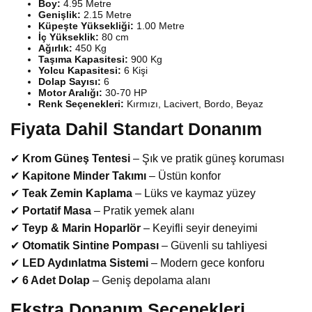
Boy:
4.95 Metre
Genişlik:
2.15 Metre
Küpeşte Yüksekliği:
1.00 Metre
İç Yükseklik:
80 cm
Ağırlık:
450 Kg
Taşıma Kapasitesi:
900 Kg
Yolcu Kapasitesi:
6 Kişi
Dolap Sayısı:
6
Motor Aralığı:
30-70 HP
Renk Seçenekleri:
Kırmızı, Lacivert, Bordo, Beyaz
Fiyata Dahil Standart Donanım
✔
Krom Güneş Tentesi
– Şık ve pratik güneş koruması
✔
Kapitone Minder Takımı
– Üstün konfor
✔
Teak Zemin Kaplama
– Lüks ve kaymaz yüzey
✔
Portatif Masa
– Pratik yemek alanı
✔
Teyp & Marin Hoparlör
– Keyifli seyir deneyimi
✔
Otomatik Sintine Pompası
– Güvenli su tahliyesi
✔
LED Aydınlatma Sistemi
– Modern gece konforu
✔
6 Adet Dolap
– Geniş depolama alanı
Ekstra Donanım Seçenekleri