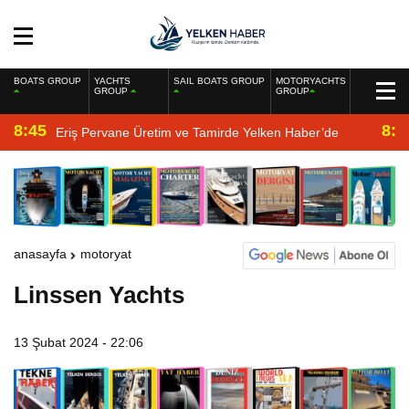
BOATS GROUP
YACHTS
SAIL BOATS GROUP
MOTORYACHTS
GROUP
GROUP
8:45
8:2
Eriş Pervane Üretim ve Tamirde Yelken Haber’de
anasayfa
motoryat
Linssen Yachts
13 Şubat 2024 - 22:06