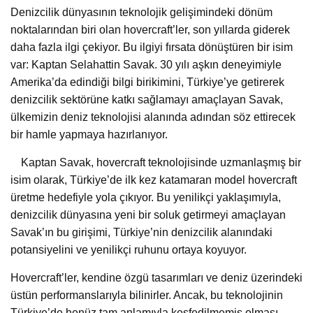
Denizcilik dünyasının teknolojik gelişimindeki dönüm
noktalarından biri olan hovercraft’ler, son yıllarda giderek
daha fazla ilgi çekiyor. Bu ilgiyi fırsata dönüştüren bir isim
var: Kaptan Selahattin Savak. 30 yılı aşkın deneyimiyle
Amerika’da edindiği bilgi birikimini, Türkiye’ye getirerek
denizcilik sektörüne katkı sağlamayı amaçlayan Savak,
ülkemizin deniz teknolojisi alanında adından söz ettirecek
bir hamle yapmaya hazırlanıyor.
Kaptan Savak, hovercraft teknolojisinde uzmanlaşmış bir
isim olarak, Türkiye’de ilk kez katamaran model hovercraft
üretme hedefiyle yola çıkıyor. Bu yenilikçi yaklaşımıyla,
denizcilik dünyasına yeni bir soluk getirmeyi amaçlayan
Savak’ın bu girişimi, Türkiye’nin denizcilik alanındaki
potansiyelini ve yenilikçi ruhunu ortaya koyuyor.
Hovercraft’ler, kendine özgü tasarımları ve deniz üzerindeki
üstün performanslarıyla bilinirler. Ancak, bu teknolojinin
Türkiye’de henüz tam anlamıyla keşfedilmemiş olması,