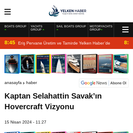
BOATS GROUP
YACHTS
SAIL BOATS GROUP
MOTORYACHTS
GROUP
GROUP
8:45
8:2
Eriş Pervane Üretim ve Tamirde Yelken Haber’de
anasayfa
haber
Kaptan Selahattin Savak’ın
Hovercraft Vizyonu
15 Nisan 2024 - 11:27