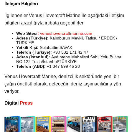
İletişim Bilgileri
İlgilenenler Venus Hovercraft Marine ile aşağıdaki iletişim
bilgileri aracılığıyla irtibata geçebilirler:
Web Sitesi
:
venushovercraftmarine.com
Adres (Türkiye):
Kalınburun Mevkii, Tatlısu / ERDEK /
TÜRKİYE
Yetkili Kişi:
Selahattin SAVAK
Telefon (Türkiye):
+90 532 171 42 47
Adres (İstanbul):
Aydıntepe Mahallesi Sahil Yolu Bulvarı
NO:122 Tuzla/İstanbul/TÜRKİYE
Telefon (ABD):
+1 347 599 46 28
Venus Hovercraft Marine, denizcilik sektöründe yeni bir
çağın öncüsü olarak, geleceğin deniz taşımacılığına yön
veriyor.
Digital
Press