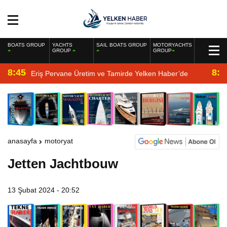
BOATS GROUP
YACHTS
SAIL BOATS GROUP
MOTORYACHTS
GROUP
GROUP
8:45
8:2
Eriş Pervane Üretim ve Tamirde Yelken Haber’de
anasayfa
motoryat
Jetten Jachtbouw
13 Şubat 2024 - 20:52