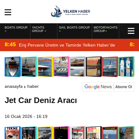
BOATS GROUP
YACHTS
SAIL BOATS GROUP
MOTORYACHTS
GROUP
GROUP
8:45
8:2
Eriş Pervane Üretim ve Tamirde Yelken Haber’de
anasayfa
haber
Jet Car Deniz Aracı
16 Ocak 2026 - 16:19