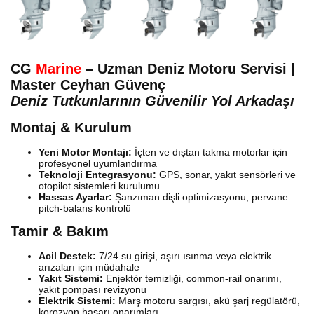
CG
Marine
– Uzman Deniz Motoru Servisi |
Master Ceyhan Güvenç
Deniz Tutkunlarının Güvenilir Yol Arkadaşı
Montaj & Kurulum
Yeni Motor Montajı:
İçten ve dıştan takma motorlar için
profesyonel uyumlandırma
Teknoloji Entegrasyonu:
GPS, sonar, yakıt sensörleri ve
otopilot sistemleri kurulumu
Hassas Ayarlar:
Şanzıman dişli optimizasyonu, pervane
pitch-balans kontrolü
Tamir & Bakım
Acil Destek:
7/24 su girişi, aşırı ısınma veya elektrik
arızaları için müdahale
Yakıt Sistemi:
Enjektör temizliği, common-rail onarımı,
yakıt pompası revizyonu
Elektrik Sistemi:
Marş motoru sargısı, akü şarj regülatörü,
korozyon hasarı onarımları