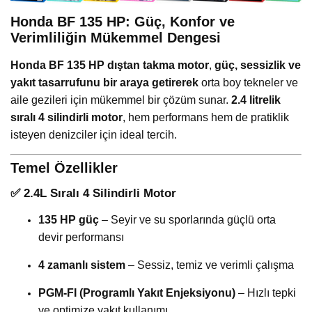
Honda BF 135 HP: Güç, Konfor ve
Verimliliğin Mükemmel Dengesi
Honda BF 135 HP dıştan takma motor
,
güç, sessizlik ve
yakıt tasarrufunu bir araya getirerek
orta boy tekneler ve
aile gezileri için mükemmel bir çözüm sunar.
2.4 litrelik
sıralı 4 silindirli motor
, hem performans hem de pratiklik
isteyen denizciler için ideal tercih.
Temel Özellikler
✅
2.4L Sıralı 4 Silindirli Motor
135 HP güç
– Seyir ve su sporlarında güçlü orta
devir performansı
4 zamanlı sistem
– Sessiz, temiz ve verimli çalışma
PGM-FI (Programlı Yakıt Enjeksiyonu)
– Hızlı tepki
ve optimize yakıt kullanımı