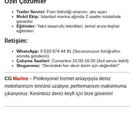
Özel Çözümler
Trailer Servisi:
Fren hidroliği onarımı, aks ayarı
Mobil Ekip:
İstanbul marina ağında 2 saatte müdahale
garantisi
Eğitimler:
Yakıt tasarrufu teknikleri, temel arıza teşhisi
eğitimleri
İletişim:
Whats
App:
0 533 674 44 91
(Sorun
unuzun fotoğrafını
anında gönderin)
Çalışma Saatleri:
Cumartesi 10:00-16:00 (Acil servis dahil)
Sloganımız:
“Denizdeki her devir bizim için değerlidir!”
CG
Marine
– Profesyonel hizmet anlayışıyla deniz
motorlarınızın ömrünü uzatıyor, performansını maksimuma
çıkarıyoruz. Kesintisiz deniz keyfi için bize güvenin!