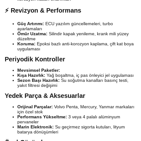
⚡ Revizyon & Performans
Güç Artırımı:
ECU yazılım güncellemeleri, turbo
ayarlamaları
Ömür Uzatma:
Silindir kapak yenileme, krank mili yüzey
düzeltme
Koruma:
Epoksi bazlı anti-korozyon kaplama, çift kat boya
uygulaması
Periyodik Kontroller
Mevsimsel Paketler:
Kışa Hazırlık:
Yağ boşaltma, iç pas önleyici jel uygulaması
Sezon Başı Hazırlık:
Su soğutma kanalları basınç testi,
yakıt filtresi değişimi
Yedek Parça & Aksesuarlar
Orijinal Parçalar:
Volvo Penta, Mercury, Yanmar markaları
için özel stok
Performans Yükseltme:
3 veya 4 palalı alüminyum
pervaneler
Marin Elektronik:
Su geçirmez sigorta kutuları, lityum
batarya dönüşümleri