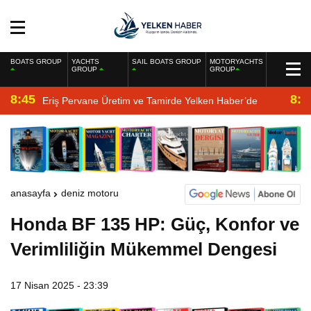
BOATS GROUP
YACHTS
SAIL BOATS GROUP
MOTORYACHTS
GROUP
GROUP
8:45
8:2
Eriş Pervane Üretim ve Tamirde Yelken Haber’de
anasayfa
deniz motoru
Honda BF 135 HP: Güç, Konfor ve
Verimliliğin Mükemmel Dengesi
17 Nisan 2025 - 23:39