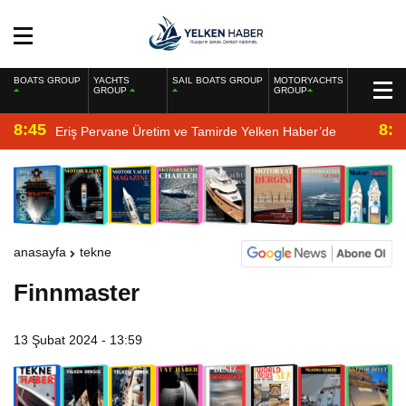
BOATS GROUP
YACHTS
SAIL BOATS GROUP
MOTORYACHTS
GROUP
GROUP
8:45
8:2
Eriş Pervane Üretim ve Tamirde Yelken Haber’de
anasayfa
tekne
Finnmaster
13 Şubat 2024 - 13:59