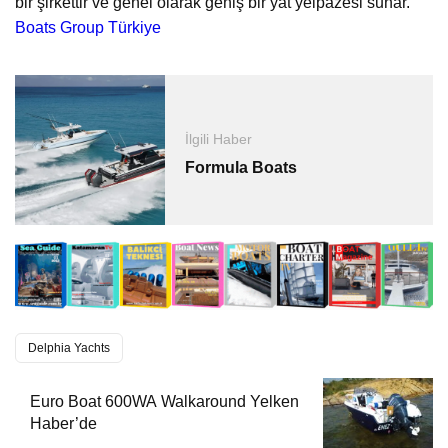
bir şirkettir ve genel olarak geniş bir yat yelpazesi sunar.
Boats Group Türkiye
İlgili Haber
Formula Boats
Delphia Yachts
Euro Boat 600WA Walkaround Yelken
Haber’de