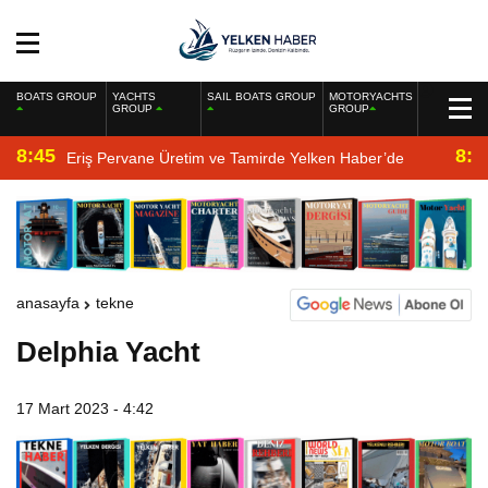
BOATS GROUP
YACHTS
SAIL BOATS GROUP
MOTORYACHTS
GROUP
GROUP
8:45
8:2
Eriş Pervane Üretim ve Tamirde Yelken Haber’de
anasayfa
tekne
Delphia Yacht
17 Mart 2023 - 4:42