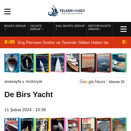
BOATS GROUP
YACHTS
SAIL BOATS GROUP
MOTORYACHTS
GROUP
GROUP
8:45
8:2
Eriş Pervane Üretim ve Tamirde Yelken Haber’de
anasayfa
motoryat
De Birs Yacht
11 Şubat 2024 - 10:36