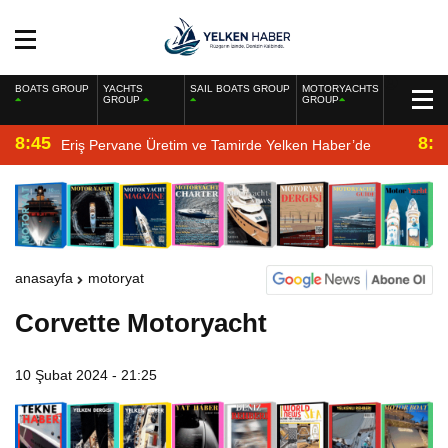
BOATS GROUP
YACHTS
SAIL BOATS GROUP
MOTORYACHTS
GROUP
GROUP
8:45
8:2
Eriş Pervane Üretim ve Tamirde Yelken Haber’de
anasayfa
motoryat
Corvette Motoryacht
10 Şubat 2024 - 21:25