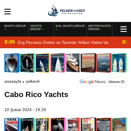
BOATS GROUP
YACHTS
SAIL BOATS GROUP
MOTORYACHTS
GROUP
GROUP
8:45
8:2
Eriş Pervane Üretim ve Tamirde Yelken Haber’de
anasayfa
yelkenli
Cabo Rico Yachts
10 Şubat 2024 - 19:29