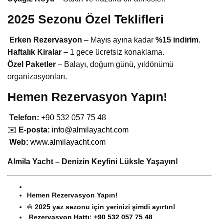
2025 Sezonu Özel Teklifleri
Erken Rezervasyon
– Mayıs ayına kadar
%15 indirim
.
Haftalık Kiralar
– 1 gece ücretsiz konaklama.
Özel Paketler
– Balayı, doğum günü, yıldönümü
organizasyonları.
Hemen Rezervasyon Yapın!
Telefon:
+90 532 057 75 48
✉️
E-post
a:
info@almilayacht.com
Web:
www.almilayacht.com
Almila Yacht – Denizin Keyfini Lüksle Yaşayın!
Hemen Rezervasyon Yapın!
⛵
2025 yaz sezonu için yerinizi şimdi ayırtın!
Rezervas
yon Hattı:
+90 532 057 75 48