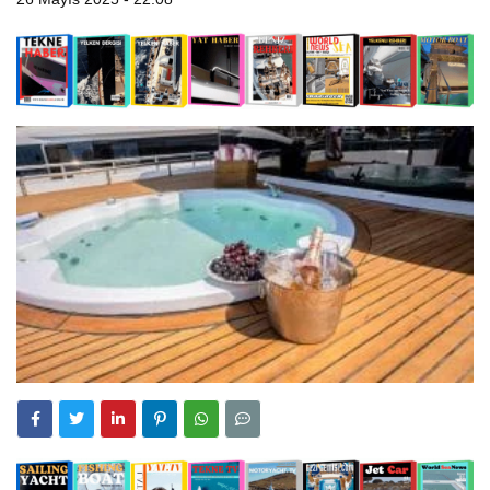
5:45
Grande Mare 9 Metre Center Konsol Yelken Haber’de
8:45
Eriş Pervane Üretim ve Tamirde Yelken Haber’de