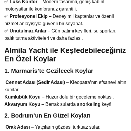
✅
Lüks Konfor
– Modern tasarımlı, geniş kabinli
motoryatlar ile konforunuz garantili.
✅
Profesyonel Ekip
– Deneyimli kaptanlar ve özenli
hizmet anlayışıyla güvenli bir seyahat.
✅
Unutulmaz Anlar
– Gün batımı keyifleri, su sporları,
balık tutma aktiviteleri ve daha fazlası.
Almila Yacht ile Keşfedebileceğiniz
En Özel Koylar
1. Marmaris’te Gezilecek Koylar
Cennet Adası (Sedir Adası)
– Kleopatra’nın efsanevi altın
kumları.
Kumlubük Koyu
– Huzur dolu bir geceleme noktası.
Akvaryum Koyu
– Berrak sularda
snorkeling
keyfi.
2. Bodrum’un En Güzel Koyları
Orak Adası
– Yatçıların gözdesi turkuaz sular.