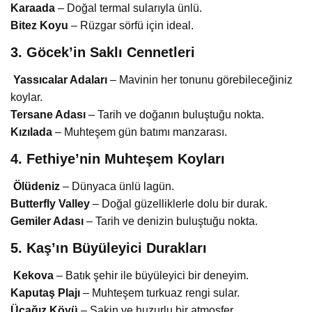
Karaada
– Doğal termal sularıyla ünlü.
Bitez Koyu
– Rüzgar sörfü için ideal.
3. Göcek’in Saklı Cennetleri
Yassıcalar Adaları
– Mavinin her tonunu görebileceğiniz
koylar.
Tersane Adası
– Tarih ve doğanın buluştuğu nokta.
Kızılada
– Muhteşem gün batımı manzarası.
4. Fethiye’nin Muhteşem Koyları
Ölüdeniz
– Dünyaca ünlü lagün.
Butterfly Valley
– Doğal güzelliklerle dolu bir durak.
Gemiler Adası
– Tarih ve denizin buluştuğu nokta.
5. Kaş’ın Büyüleyici Durakları
Kekova
– Batık şehir ile büyüleyici bir deneyim.
Kaputaş Plajı
– Muhteşem turkuaz rengi sular.
Üçağız Köyü
– Sakin ve huzurlu bir atmosfer.