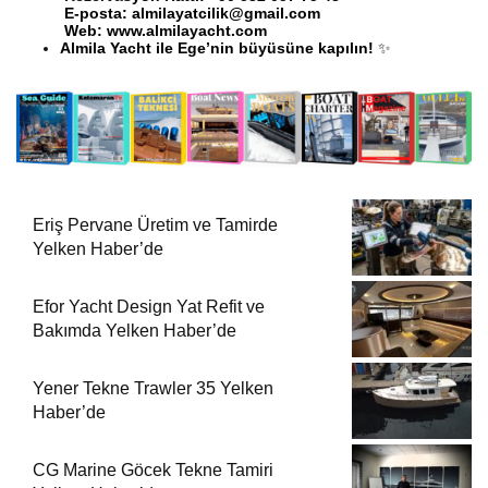
E-posta:
almilayatcilik@gmail.com
Web:
www.almilayacht.com
Almila Yacht ile Ege’nin büyüsüne kapılın!
✨
Eriş Pervane Üretim ve Tamirde
Yelken Haber’de
Efor Yacht Design Yat Refit ve
Bakımda Yelken Haber’de
Yener Tekne Trawler 35 Yelken
Haber’de
CG Marine Göcek Tekne Tamiri